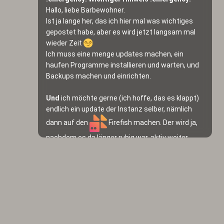
Hallo, liebe Barbewohner.
Ist ja lange her, das ich hier mal was wichtiges 
gepostet habe, aber es wird jetzt langsam mal 
wieder Zeit 
Ich muss eine menge updates machen, ein 
haufen Programme installieren und warten, und 
Backups machen und einrichten.
Und
 ich möchte gerne (ich hoffe, das es klappt) 
endlich ein update der Instanz selber, nämlich 
dann auf den 
 Firefish machen. Der wird ja, 
nachdem es da länger ruhig war, aktiv weiter 
entwickelt, und meine Instanz, die ja immer noch 
mit 
 Calckey läuft, ist jetzt wirklich 
hoffnungslos veraltet.
Deshalb wird 
ab Samstag Nacht
 (
nach
 dem 
Schenklradio, versprochen, ich kenn euch ja) bis 