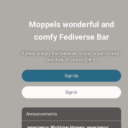
Moppels wonderful and
comfy Fediverse Bar
A place to enjoy the Fediverse, to chat, or just to read -
and drink, of course 😉🍻🍷
Sign Up
Sign In
Announcements
:emergency: Wichtiger Hinweis :emergency: