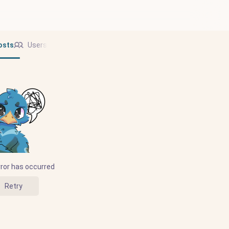
osts
Users
ror has occurred
Retry