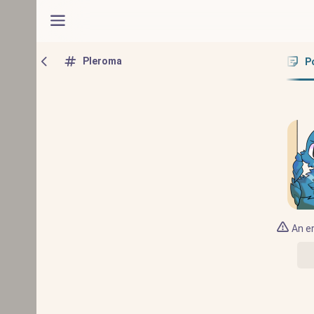
Pleroma
P
An er