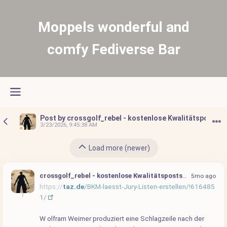
Moppels wonderful and
comfy Fediverse Bar
Post by crossgolf_rebel - kostenlose Kwalitätsposts
3/23/2026, 9:45:38 AM
Load more (newer)
crossgolf_rebel - kostenlose Kwalitätsposts
@crossgolf_reb
5mo ago
https://
taz.de
/BKM-laesst-Jury-Listen-erstellen/!616485
1/
W olfram Weimer produziert eine Schlagzeile nach der 