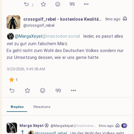
2
crossgolf_rebel - kostenlose Kwalitätsposts
5mo ago
@crossgolf_rebel
@MargaXeyat
@mastodon.social
 leider, es passt alles 
viel zu gut zum falschem März.
Es geht nicht zum Wohl des Deutschen Volkes sondern nur 
zur Umsetzung dessen, wie er uns gerne hätte
3/23/2026, 9:45:38 AM
1
1
Replies
1
Reactions
Marga Xeyat Ⓐ
@MargaXeyat
@mastodon.social
5mo ago
@crossgolf_rebel
 Um das Wohl des Volkes geht 