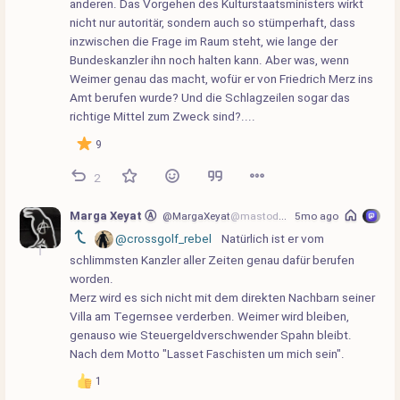
anderen. Das Vorgehen des Kulturstaatsministers wirkt 
nicht nur autoritär, sondern auch so stümperhaft, dass 
inzwischen die Frage im Raum steht, wie lange der 
Bundeskanzler ihn noch halten kann. Aber was, wenn 
Weimer genau das macht, wofür er von Friedrich Merz ins 
Amt berufen wurde? Und die Schlagzeilen sogar das 
richtige Mittel zum Zweck sind?....
9
2
Marga Xeyat Ⓐ
@MargaXeyat
@mastodon.social
5mo ago
@crossgolf_rebel
 Natürlich ist er vom 
schlimmsten Kanzler aller Zeiten genau dafür berufen 
worden.
Merz wird es sich nicht mit dem direkten Nachbarn seiner 
Villa am Tegernsee verderben. Weimer wird bleiben, 
genauso wie Steuergeldverschwender Spahn bleibt.
Nach dem Motto "Lasset Faschisten um mich sein".
1