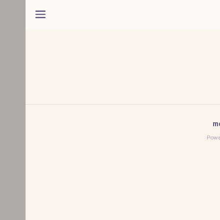
mo
Powe